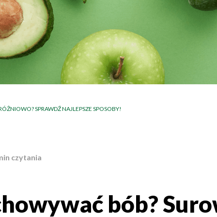
RÓŻNIOWO? SPRAWDŹ NAJLEPSZE SPOSOBY!
min czytania
chowywać bób? Suro