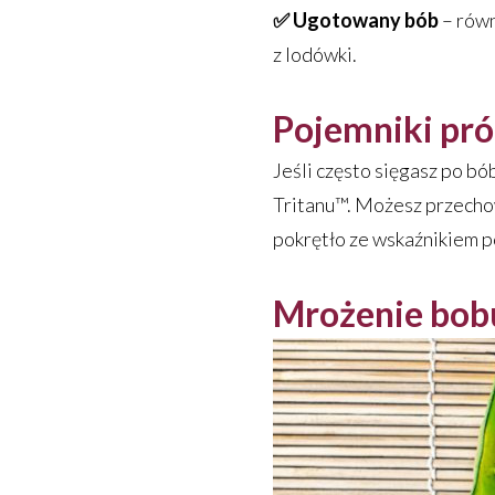
✅ Ugotowany bób
– równ
z lodówki.
Pojemniki pró
Jeśli często sięgasz po b
Tritanu™. Możesz przecho
pokrętło ze wskaźnikiem po
Mrożenie bobu