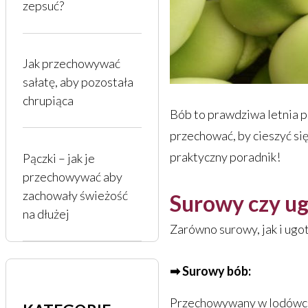
zepsuć?
Jak przechowywać
sałatę, aby pozostała
chrupiąca
Bób to prawdziwa letnia pr
przechować, by cieszyć si
praktyczny poradnik!
Pączki – jak je
przechowywać aby
zachowały świeżość
Surowy czy ug
na dłużej
Zarówno surowy, jak i ug
➡ Surowy bób:
Przechowywany w lodówce (