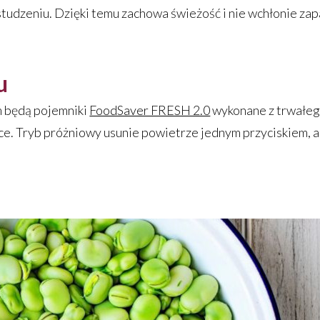
studzeniu. Dzięki temu zachowa świeżość i nie wchłonie za
u
m będą pojemniki
FoodSaver FRESH 2.0
wykonane z trwałe
e. Tryb próżniowy usunie powietrze jednym przyciskiem, a