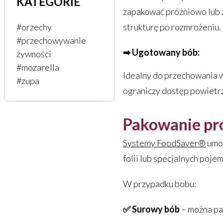
KATEGORIE
zapakować próżniowo lub z
strukturę po rozmrożeniu.
#orzechy
#przechowywanie
➡ Ugotowany bób:
żywności
#mozarella
Idealny do przechowania w
#zupa
ograniczy dostęp powietrza
Pakowanie pró
Systemy FoodSaver®
umoż
folii lub specjalnych poje
W przypadku bobu:
✅ Surowy bób
– można pa