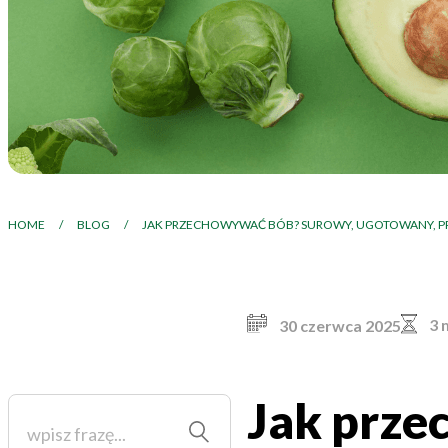
HOME
/
BLOG
/
JAK PRZECHOWYWAĆ BÓB? SUROWY, UGOTOWANY, P
3 
30 czerwca 2025
Jak prze