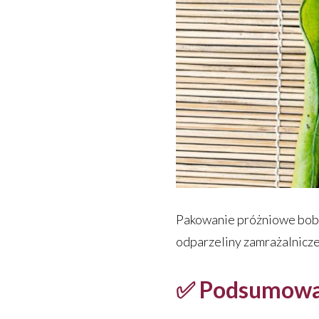
Pakowanie próżniowe bobu 
odparzeliny zamrażalniczej
✅ Podsumowani