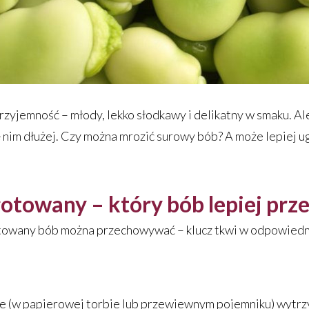
zyjemność – młody, lekko słodkawy i delikatny w smaku. Ale 
ę nim dłużej. Czy można mrozić surowy bób? A może lepiej
otowany – który bób lepiej pr
otowany bób można przechowywać – klucz tkwi w odpowiedn
w papierowej torbie lub przewiewnym pojemniku) wytrzyma 