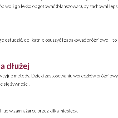
ób woli go lekko obgotować (blanszować), by zachował lep
o ostudzić, delikatnie osuszyć i zapakować próżniowo – to
a dłużej
adycyjne metody. Dzięki zastosowaniu woreczków próżniowy
e się żywności.
lub w zamrażarce przez kilka miesięcy.