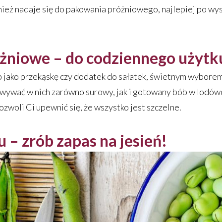
ież nadaje się do pakowania próżniowego, najlepiej po wy
żniowe – do codziennego użytk
ób jako przekąskę czy dodatek do sałatek, świetnym wybore
wywać w nich zarówno surowy, jak i gotowany bób w lodówc
zwoli Ci upewnić się, że wszystko jest szczelne.
 – zrób zapas na jesień!