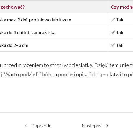
rzechować?
Czy możn
ka max. 3 dni, próżniowo lub luzem
✅ Tak
ka do 3 dni lub zamrażarka
✅ Tak
ka do 2–3 dni
✅ Tak
przed mrożeniem to strzał w dziesiątkę. Dzięki temu nie ty
. Warto podzielić bób na porcje i opisać datą – ułatwi to 
Poprzedni
Następny