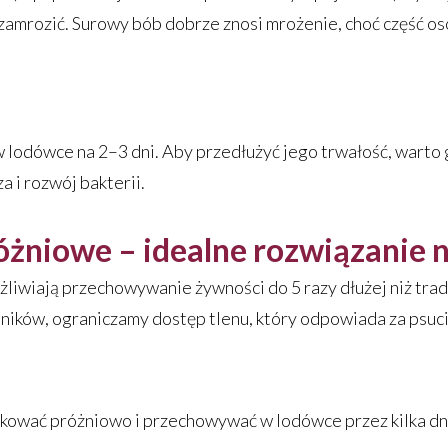
amrozić. Surowy bób dobrze znosi mrożenie, choć część os
 lodówce na 2–3 dni. Aby przedłużyć jego trwałość, warto g
 i rozwój bakterii.
żniowe – idealne rozwiązanie n
liwiają przechowywanie żywności do 5 razy dłużej niż tr
mników, ograniczamy dostęp tlenu, który odpowiada za psuci
kować próżniowo i przechowywać w lodówce przez kilka dni 