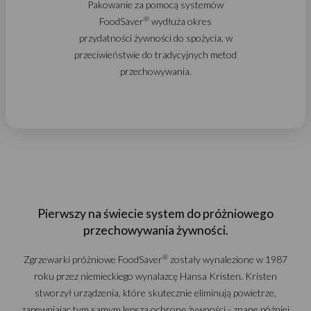
Pakowanie za pomocą systemów
®
FoodSaver
wydłuża okres
przydatności żywności do spożycia, w
przeciwieństwie do tradycyjnych metod
przechowywania.
Pierwszy na świecie system do próżniowego
przechowywania żywności.
®
Zgrzewarki próżniowe FoodSaver
zostały wynalezione w 1987
roku przez niemieckiego wynalazcę Hansa Kristen. Kristen
stworzył urządzenia, które skutecznie eliminują powietrze,
zapewniając tym samym lepszą ochronę żywności - znane później