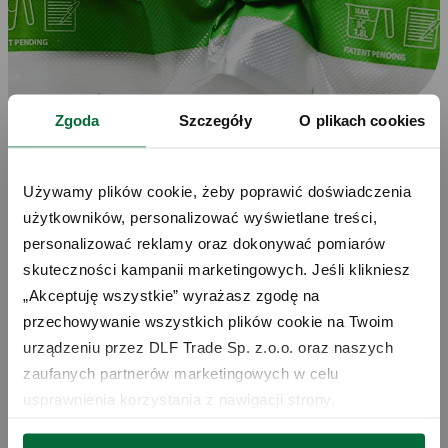
Zgoda
Szczegóły
O plikach cookies
Używamy plików cookie, żeby poprawić doświadczenia 
użytkowników, personalizować wyświetlane treści, 
personalizować reklamy oraz dokonywać pomiarów 
Masz dość marnowania żywności?
skuteczności kampanii marketingowych. Jeśli klikniesz 
„Akceptuję wszystkie” wyrażasz zgodę na 
przechowywanie wszystkich plików cookie na Twoim 
SPRAWDŹ
urządzeniu przez DLF Trade Sp. z.o.o. oraz naszych 
zaufanych partnerów marketingowych w celu 
usprawnienia korzystania z nawigacji strony, 
analizowania wykorzystania strony i wsparcia naszych 