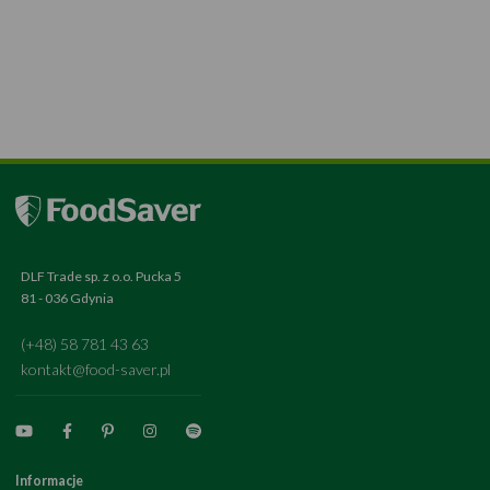
DLF Trade sp. z o.o. Pucka 5
81 - 036 Gdynia
(+48) 58 781 43 63
kontakt@food-saver.pl
Informacje