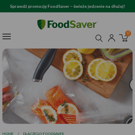
Sprawdź promocję FoodSaver – świeże jedzenie na dłużej!
HOME
/
DLACZEGO FOODSAVER