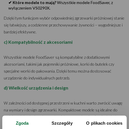
✔ Które modele to mają?
Wszystkie modele FoodSaver, z
wyłączeniem VS0290X.
Dzięki tym funkcjom wybór odpowiedniej zgrzewarki próżniowej stanie
się łatwiejszy, a codzienne przechowywanie żywności – wygodniejsze i
bardziej efektywne.
c) Kompatybilność z akcesoriami
Wszystkie modele FoodSaver są kompatybilne z dodatkowymi
akcesoriami, takimi jak pojemniki próżniowe, korki do butelek czy
specjalne worki do pakowania. Dzięki temu można dostosować
urządzenie do indywidualnych potrzeb.
d) Wielkość urządzenia i design
W zależności od dostępnej przestrzeni w kuchni warto zwrócić uwagę
na wymiary i design zgrzewarki. Kompaktowe modele są idealne do
mniejszych kuchni, podczas gdy większe urządzenia oferują dodatkowe
Zgoda
Szczegóły
O plikach cookies
funkcje.