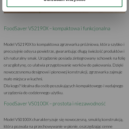
udostępniane Google LLC; więcej informacji można 
znaleźć 
tutaj
FoodSaver VS2190X – kompaktowa i funkcjonalna
Model VS2190X to kompaktowa zgrzewarka próżniowa, która szybko i
precyzyjnie odsysa powietrze, gwarantując długą świeżość produktów i
ich naturalny smak. Urządzenie posiada zintegrowany schowek na folię
oraz gilotynę, co ułatwia przygotowanie worków do pakowania. Dzięki
nowoczesnemu designowi i pionowej konstrukcji, zgrzewarka zajmuje
mało miejsca w kuchni.
Dla kogo? Idealna dla osób poszukujących kompaktowego i wydajnego
urządzenia do codziennego użytku.
FoodSaver VS0100X – prostota i niezawodność
Model VS0100X charakteryzuje się nowoczesną, smukłą konstrukcją,
która pozwala na przechowywanie w pionie, oszczędzając cenne