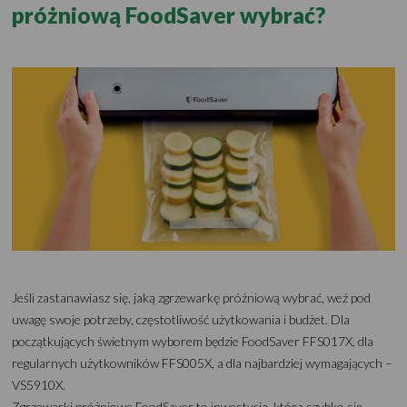
próżniową FoodSaver wybrać?
Jeśli zastanawiasz się, jaką zgrzewarkę próżniową wybrać, weź pod
uwagę swoje potrzeby, częstotliwość użytkowania i budżet. Dla
początkujących świetnym wyborem będzie FoodSaver FFS017X, dla
regularnych użytkowników FFS005X, a dla najbardziej wymagających –
VS5910X.
Zgrzewarki próżniowe FoodSaver to inwestycja, która szybko się