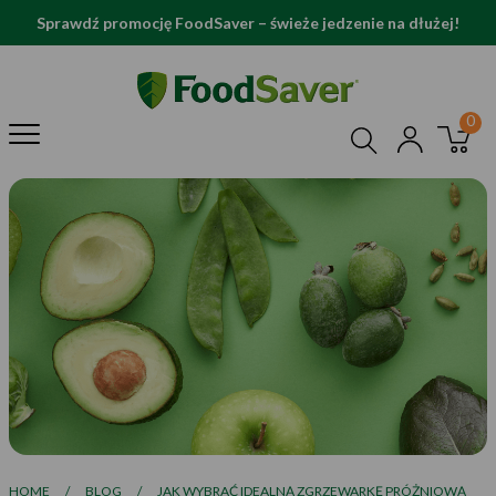
Sprawdź promocję FoodSaver – świeże jedzenie na dłużej!
HOME
/
BLOG
/
JAK WYBRAĆ IDEALNĄ ZGRZEWARKĘ PRÓŻNIOWĄ