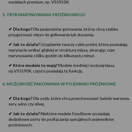
modelach premium, np. VS5910X.
5. TRYB MARYNOWANIA PRÓŻNIOWEGO
✔ Dla kogo?
Dla pasjonatów gotowania, którzy chcą szybko
przygotować mięso do grillowania lub duszenia.
✔ Jak to działa?
Urządzenie tworzy cykle próżni, które pozwalają
marynacie wnikać głębiej w strukturę mięsa, skracając czas
marynowania z kilku godzin do kilkunastu minut.
✔ Które modele to mają?
Modele średniej i wyższej klasy,
np.VS3190X, często posiadają tę funkcję.
6. MOŻLIWOŚĆ PAKOWANIA W POJEMNIKI PRÓŻNIOWE
✔ Dla kogo?
Dla osób, które chcą przechowywać świeże warzywa,
sery, wino czy oliwę.
✔ Jak to działa?
Niektóre modele FoodSaver posiadają
dodatkowe porty do podłączania specjalnych pojemników
próżniowych.