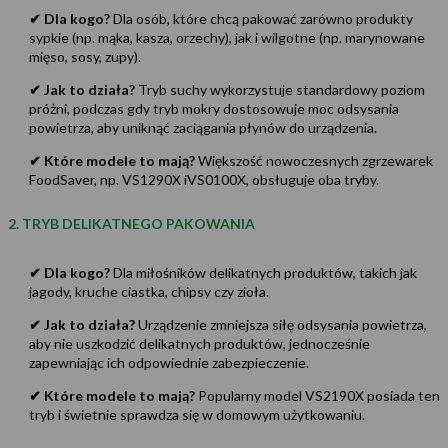
✔ Dla kogo?
Dla osób, które chcą pakować zarówno produkty
sypkie (np. mąka, kasza, orzechy), jak i wilgotne (np. marynowane
mięso, sosy, zupy).
✔ Jak to działa?
Tryb suchy wykorzystuje standardowy poziom
próżni, podczas gdy tryb mokry dostosowuje moc odsysania
powietrza, aby uniknąć zaciągania płynów do urządzenia.
✔ Które modele to mają?
Większość nowoczesnych zgrzewarek
FoodSaver, np. VS1290X iVS0100X, obsługuje oba tryby.
2. TRYB DELIKATNEGO PAKOWANIA
✔ Dla kogo?
Dla miłośników delikatnych produktów, takich jak
jagody, kruche ciastka, chipsy czy zioła.
✔ Jak to działa?
Urządzenie zmniejsza siłę odsysania powietrza,
aby nie uszkodzić delikatnych produktów, jednocześnie
zapewniając ich odpowiednie zabezpieczenie.
✔ Które modele to mają?
Popularny model VS2190X posiada ten
tryb i świetnie sprawdza się w domowym użytkowaniu.