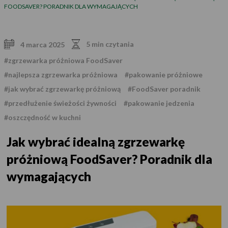
FOODSAVER? PORADNIK DLA WYMAGAJĄCYCH
5 min czytania
4 marca 2025
#zgrzewarka próżniowa FoodSaver
#najlepsza zgrzewarka próżniowa
#pakowanie próżniowe
#jak wybrać zgrzewarkę próżniową
#FoodSaver poradnik
#przedłużenie świeżości żywności
#pakowanie jedzenia
#oszczędność w kuchni
Jak wybrać idealną zgrzewarkę
próżniową FoodSaver? Poradnik dla
wymagających