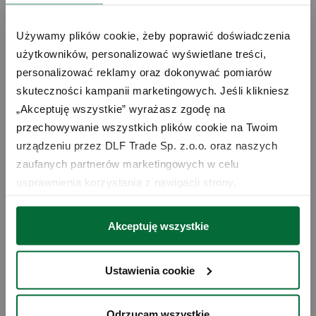
e) Budżet
Używamy plików cookie, żeby poprawić doświadczenia 
FoodSaver oferuje zgrzewarki w różnych przedziałach cenowych, co
użytkowników, personalizować wyświetlane treści, 
pozwala na wybór urządzenia odpowiadającego zarówno potrzebom,
personalizować reklamy oraz dokonywać pomiarów 
jak i możliwościom finansowym.
skuteczności kampanii marketingowych. Jeśli klikniesz 
„Akceptuję wszystkie” wyrażasz zgodę na 
Najnowsze modele zgrzewarek
przechowywanie wszystkich plików cookie na Twoim 
próżniowych FoodSaver –
urządzeniu przez DLF Trade Sp. z.o.o. oraz naszych 
porównanie
zaufanych partnerów marketingowych w celu 
usprawnienia korzystania z nawigacji strony, 
analizowania wykorzystania strony i wsparcia naszych 
działań marketingowych. Możesz też zarządzać nimi 
Akceptuję wszystkie
samodzielnie poprzez wybranie opcji „Ustawienia 
cookie”. Więcej informacji znajdziesz w naszej 
Polityce 
Ustawienia cookie
prywatności
. W związku z korzystaniem z cookies w 
celu personalizacji reklam i dokonywania pomiarów 
skuteczności kampanii marketingowych, dane mogą być 
Odrzucam wszystkie