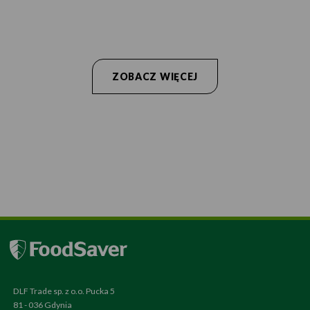
ZOBACZ WIĘCEJ
DLF Trade sp. z o.o. Pucka 5
81 - 036 Gdynia