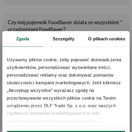
Czy mój pojemnik FoodSaver działa ze wszystkimi
urządzeniami FoodSaver?
Zgoda
Szczegóły
O plikach cookies
Czy pojemniki FoodSaver 2.0 działają z ręcznym
Używamy plików cookie, żeby poprawić doświadczenia 
urządzeniem do pakowania próżniowego?
użytkowników, personalizować wyświetlane treści, 
personalizować reklamy oraz dokonywać pomiarów 
skuteczności kampanii marketingowych. Jeśli klikniesz 
Czym jest wskaźnik próżni?
„Akceptuję wszystkie” wyrażasz zgodę na 
przechowywanie wszystkich plików cookie na Twoim 
urządzeniu przez DLF Trade Sp. z.o.o. oraz naszych 
Czy pojemniki FoodSaver 2.0 mogą być używane w
zaufanych partnerów marketingowych w celu 
zamrażarce?
usprawnienia korzystania z nawigacji strony, 
analizowania wykorzystania strony i wsparcia naszych 