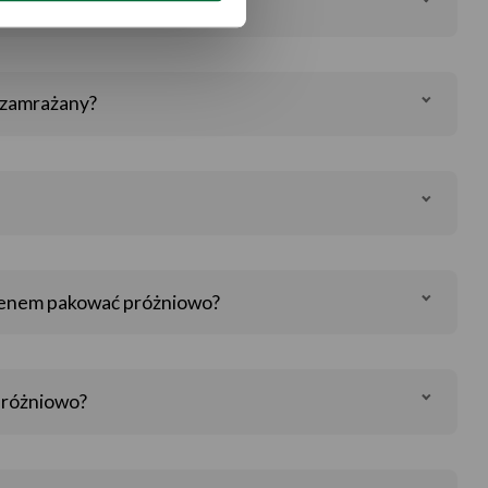
 zamrażany?
nienem pakować próżniowo?
próżniowo?