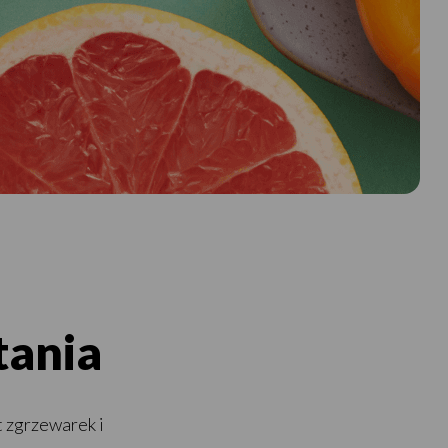
tania
 zgrzewarek i