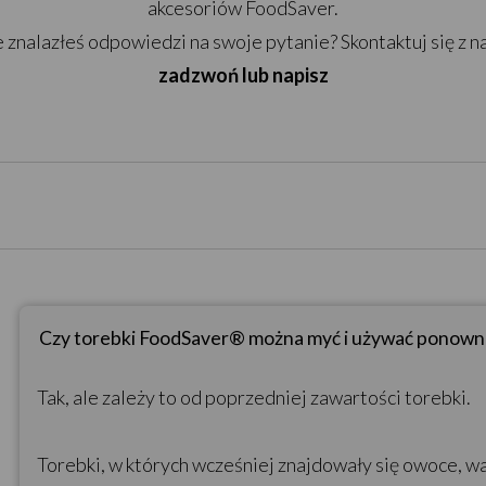
akcesoriów FoodSaver.
 znalazłeś odpowiedzi na swoje pytanie? Skontaktuj się z n
zadzwoń lub napisz
Czy torebki FoodSaver® można myć i używać ponown
Tak, ale zależy to od poprzedniej zawartości torebki.
Torebki, w których wcześniej znajdowały się owoce, w