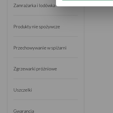
Zamrażarka i lodówka
Produkty nie spożywcze
Przechowywanie w spiżarni
Zgrzewarki próżniowe
Uszczelki
Gwarancja