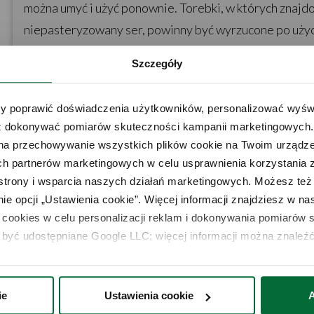
można umyć i użyć ponownie. Torebki, w których znajdow
niepasteryzowany ser, powinny być wyrzucone po użyc
które pozostaną po umyciu. Torebki z tłustą lub oleis
Szczegóły
być trudne do czyszczenia. Torebki FoodSaver® można 
Użyj drewnianej klamerki lub klipsa, aby utrzymać tor
 poprawić doświadczenia użytkowników, personalizować wyświet
można je ponownie użyć.
 dokonywać pomiarów skuteczności kampanii marketingowych. Je
na przechowywanie wszystkich plików cookie na Twoim urządzen
h partnerów marketingowych w celu usprawnienia korzystania z 
strony i wsparcia naszych działań marketingowych. Możesz też 
Czy gotowana żywność może być pakowana próżniow
e opcji „Ustawienia cookie”. Więcej informacji znajdziesz w nas
cookies w celu personalizacji reklam i dokonywania pomiarów s
być udostępniane Google LLC; więcej informacji można znaleźć
Jak można zapakować próżniowo jagody bez ich zgnia
ie
Ustawienia cookie
A