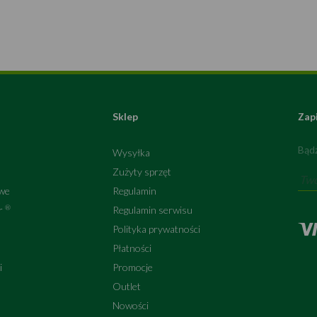
Sklep
Zap
Bądź
Wysyłka
Zużyty sprzęt
owe
Regulamin
®
er
Regulamin serwisu
Polityka prywatności
Płatności
i
Promocje
Outlet
Nowości