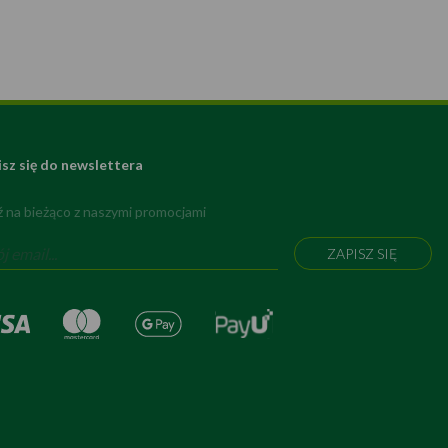
isz się do newslettera
 na bieżąco z naszymi promocjami
ZAPISZ SIĘ