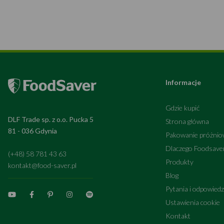
Informacje
Gdzie kupić
DLF Trade sp. z o.o. Pucka 5
Strona główna
81 - 036 Gdynia
Pakowanie próżni
Dlaczego Foodsav
(+48) 58 781 43 63
Produkty
kontakt@food-saver.pl
Blog
Pytania i odpowiedz
Ustawienia cookie
Kontakt