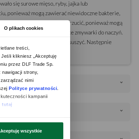
ało się surowe mięso, ryby, jajka lub
iu, ponieważ mogą zawierać niewidoczne bakterie,
tą żywnością również należy wyrzucić, ponieważ mogą
O plikach cookies
myć ręcznie lub w górnej półce zmywarki do naczyń.
ebki na miejscu. Całkowicie wysuszyć. Następnie
lane treści, 
śli klikniesz „Akceptuję 
iu przez DLF Trade Sp. 
nawigacji strony, 
zarządzać nimi 
o?
zej 
Polityce prywatności
. 
kuteczności kampanii 
 
tutaj
tania?
kceptuję wszystkie