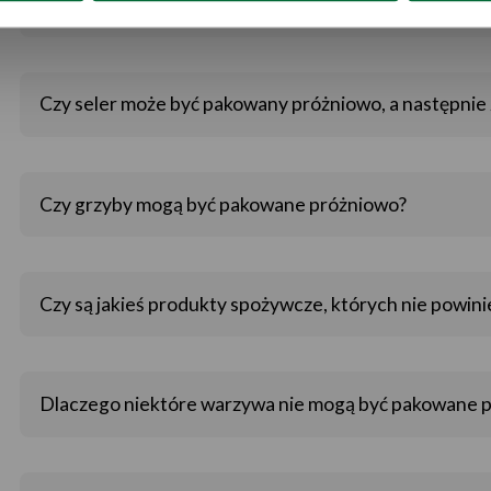
Czy pomidory mogą być pakowane próżniowo?
Czy seler może być pakowany próżniowo, a następnie
Czy grzyby mogą być pakowane próżniowo?
Czy są jakieś produkty spożywcze, których nie powi
Dlaczego niektóre warzywa nie mogą być pakowane 