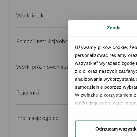
Worki i rolki
Zgoda
Pomoc i instrukcja obsługi
Używamy plików cookie, żeby
personalizować reklamy oraz
wszystkie” wyrażasz zgodę 
Worki próżniowe na zamek
z.o.o. oraz naszych zaufanyc
analizowania wykorzystania 
samodzielnie poprzez wybrani
Pojemniki
W związku z korzystaniem z 
marketingowych, dane mogą 
Informacje ogólne
Odrzucam wszystk