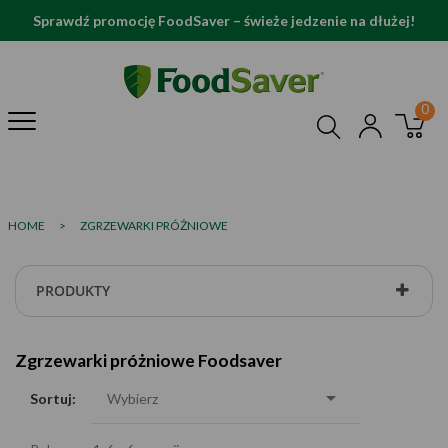
Sprawdź promocję FoodSaver – świeże jedzenie na dłużej!
HOME
>
ZGRZEWARKI PRÓŻNIOWE
PRODUKTY
Zgrzewarki próżniowe Foodsaver

Sortuj:
Wybierz