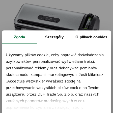
Zgoda
Szczegóły
O plikach cookies
Używamy plików cookie, żeby poprawić doświadczenia 
użytkowników, personalizować wyświetlane treści, 
personalizować reklamy oraz dokonywać pomiarów 
skuteczności kampanii marketingowych. Jeśli klikniesz 
„Akceptuję wszystkie” wyrażasz zgodę na 
FOODSAVER ZGRZEWARKA PRÓŻNIOWA
przechowywanie wszystkich plików cookie na Twoim 
FFS017X
urządzeniu przez DLF Trade Sp. z.o.o. oraz naszych 
zaufanych partnerów marketingowych w celu 
499,00 zł
usprawnienia korzystania z nawigacji strony, 