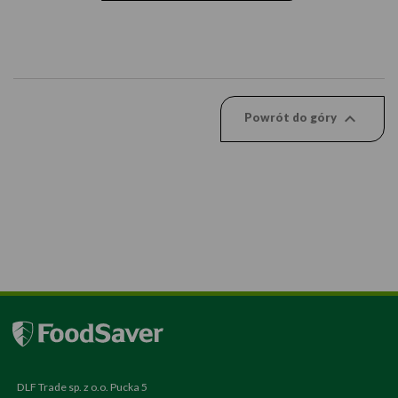

Powrót do góry
DLF Trade sp. z o.o. Pucka 5