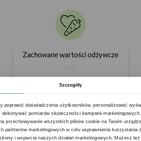
Zachowane wartości odżywcze
Dzięki zachowaniu jakości jedzenia
Szczegóły
zredukujesz ilość marnowanych
w
produktów.
 poprawić doświadczenia użytkowników, personalizować wyświet
 dokonywać pomiarów skuteczności kampanii marketingowych. Je
na przechowywanie wszystkich plików cookie na Twoim urządzen
h partnerów marketingowych w celu usprawnienia korzystania z 
strony i wsparcia naszych działań marketingowych. Możesz też 