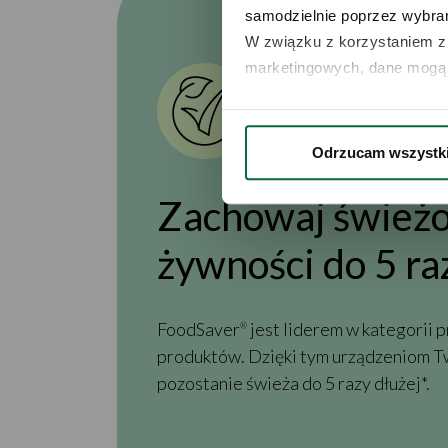
samodzielnie poprzez wybrani
W związku z korzystaniem z 
marketingowych, dane mogą 
Odrzucam wszystk
Zachowaj śwież
żywności do 5 ra
FoodSaver
jest liderem w kategorii
®
produktów. Dzięki tym urządzeniom 
pozostanie świeża do 5 razy dłużej*.