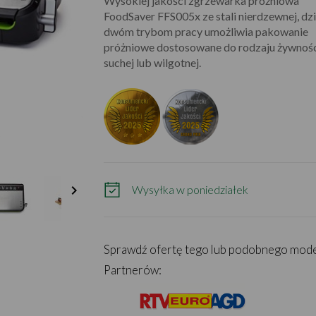
Wysokiej jakości zgrzewarka próżniowa
FoodSaver FFS005x ze stali nierdzewnej, dzi
dwóm trybom pracy umożliwia pakowanie
próżniowe dostosowane do rodzaju żywnośc
suchej lub wilgotnej.

Wysyłka w poniedziałek
Sprawdź ofertę tego lub podobnego mod
Partnerów: