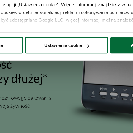
e opcji „Ustawienia cookie”. Więcej informacji znajdziesz w nas
cookies w celu personalizacji reklam i dokonywania pomiarów s
być udostępniane Google LLC; więcej informacji można znaleźć
ie
Ustawienia cookie
A
ość
zy dłużej*
 próżniowego pakowania
Twoja żywność