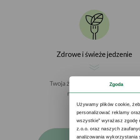
Zdrowe i świeże jedzenie
Twoja żywność zachowa świeżość
Zgoda
nawet do 5x dłużej*.
Używamy plików cookie, żeby
personalizować reklamy oraz
wszystkie” wyrażasz zgodę 
z.o.o. oraz naszych zaufanyc
analizowania wykorzystania 