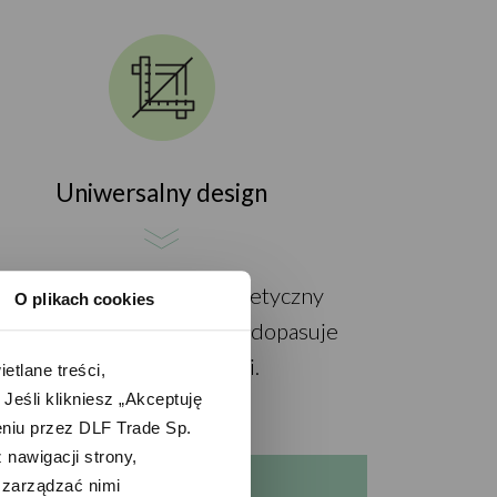
Uniwersalny design
Kompaktowy rozmiar i estetyczny
O plikach cookies
ygląd sprawią, że idealnie dopasuje
się do każdej kuchni.
lane treści, 
śli klikniesz „Akceptuję 
iu przez DLF Trade Sp. 
nawigacji strony, 
zarządzać nimi 