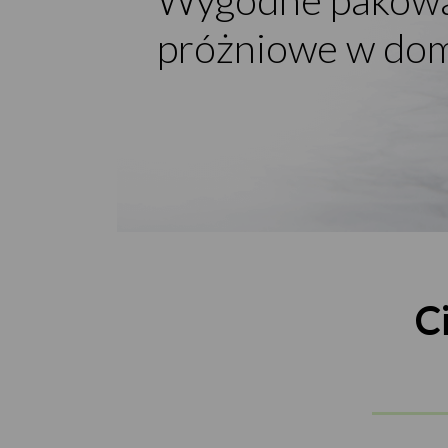
próżniowe w do
C