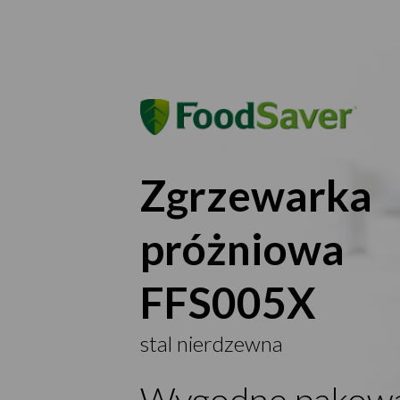
Zgrzewarka
próżniowa
FFS005X
stal nierdzewna
Wygodne pakow