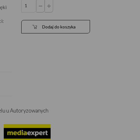
ęki
i:
Dodaj do koszyka
elu u Autoryzowanych