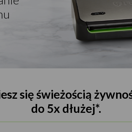
mu
iesz się świeżością żywnoś
do 5x dłużej*.