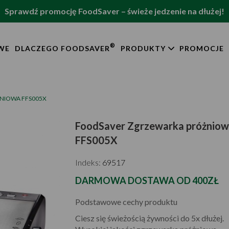
Sprawdź promocję FoodSaver – świeże jedzenie na dłużej!
®
WE
DLACZEGO FOODSAVER
PRODUKTY
PROMOCJE
NIOWA FFS005X
FoodSaver Zgrzewarka próżnio
FFS005X
Indeks:
69517
DARMOWA DOSTAWA OD 400ZŁ
Podstawowe cechy produktu
Ciesz się świeżością żywności do 5x dłużej.