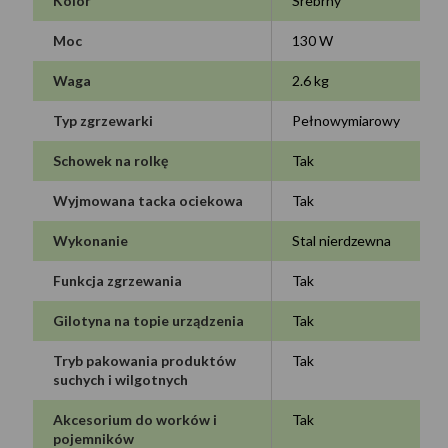
Kolor
Srebrny
Moc
130 W
Waga
2.6 kg
Typ zgrzewarki
Pełnowymiarowy
Schowek na rolkę
Tak
Wyjmowana tacka ociekowa
Tak
Wykonanie
Stal nierdzewna
Funkcja zgrzewania
Tak
Gilotyna na topie urządzenia
Tak
Tryb pakowania produktów
Tak
suchych i wilgotnych
Akcesorium do worków i
Tak
pojemników