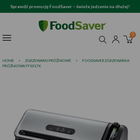
Sprawdź promocję FoodSaver – świeże jedzenie na dłużej!
HOME
>
ZGRZEWARKI PRÓŻNIOWE
>
FOODSAVER ZGRZEWARKA
PRÓŻNIOWA FFS017X