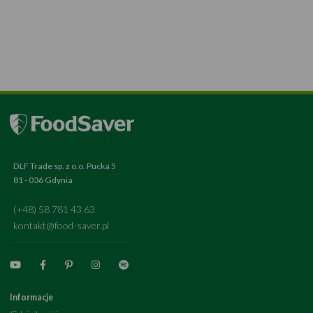
DLF Trade sp. z o.o. Pucka 5
81 - 036 Gdynia
(+48) 58 781 43 63
kontakt@food-saver.pl
Informacje