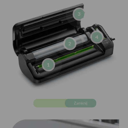
3
4
2
1
Zamknij