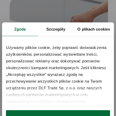
Zgoda
Szczegóły
O plikach cookies
Używamy plików cookie, żeby poprawić doświadczenia 
użytkowników, personalizować wyświetlane treści, 
personalizować reklamy oraz dokonywać pomiarów 
skuteczności kampanii marketingowych. Jeśli klikniesz 
„Akceptuję wszystkie” wyrażasz zgodę na 
przechowywanie wszystkich plików cookie na Twoim 
urządzeniu przez DLF Trade Sp. z.o.o. oraz naszych 
zaufanych partnerów marketingowych w celu 
usprawnienia korzystania z nawigacji strony, 
Wszechstronne wykorzystanie
analizowania wykorzystania strony i wsparcia naszych 
działań marketingowych. Możesz też zarządzać nimi 