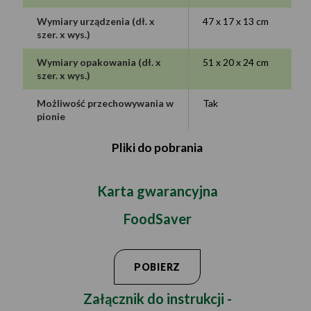
Wymiary urządzenia (dł. x
47 x 17 x 13 cm
szer. x wys.)
Wymiary opakowania (dł. x
51 x 20 x 24 cm
szer. x wys.)
Możliwość przechowywania w
Tak
pionie
Pliki do pobrania
Karta gwarancyjna
FoodSaver
POBIERZ
Załącznik do instrukcji -