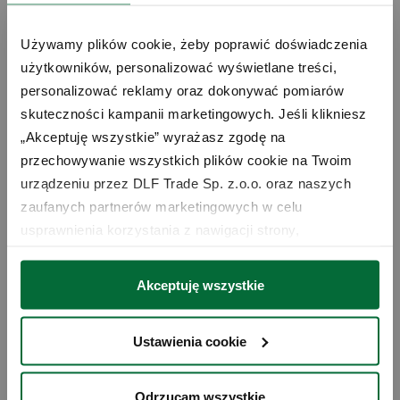
Używamy plików cookie, żeby poprawić doświadczenia 
użytkowników, personalizować wyświetlane treści, 
personalizować reklamy oraz dokonywać pomiarów 
skuteczności kampanii marketingowych. Jeśli klikniesz 
„Akceptuję wszystkie” wyrażasz zgodę na 
przechowywanie wszystkich plików cookie na Twoim 
urządzeniu przez DLF Trade Sp. z.o.o. oraz naszych 
Klasyczna marynata do steków
zaufanych partnerów marketingowych w celu 
29 WRZ 2022
usprawnienia korzystania z nawigacji strony, 
analizowania wykorzystania strony i wsparcia naszych 
Przepis na klasyczną marynatę do steków - jest ona idealna do
działań marketingowych. Możesz też zarządzać nimi 
Akceptuję wszystkie
wszystkich rodzajów steków, zwłaszcza do steków z boczku i
samodzielnie poprzez wybranie opcji „Ustawienia 
polędwicy, ale można ją również stosować do aromatycznych
cookie”. Więcej informacji znajdziesz w naszej 
Polityce 
kotletów wieprzowych i jagnięcych.
Ustawienia cookie
prywatności
. W związku z korzystaniem z cookies w 
+ CZYTAJ WIĘCEJ
celu personalizacji reklam i dokonywania pomiarów 
skuteczności kampanii marketingowych, dane mogą być 
Odrzucam wszystkie