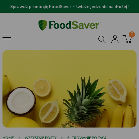
Sprawdź promocję FoodSaver – świeże jedzenie na dłużej!
HOME
>
WSZYSTKIE POSTY
>
FILTROWANIE PO TAGU