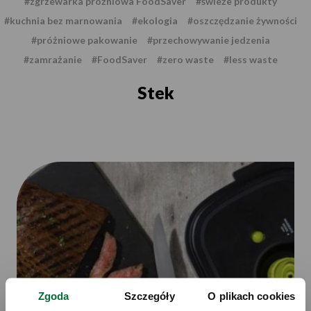
#zgrzewarka próżniowa FoodSaver
#świeże produkty
#kuchnia bez marnowania
#ekologia
#oszczędzanie żywności
#próżniowe pakowanie
#przechowywanie jedzenia
#zamrażanie
#FoodSaver
#zero waste
#less waste
Stek
Zgoda
Szczegóły
O plikach cookies