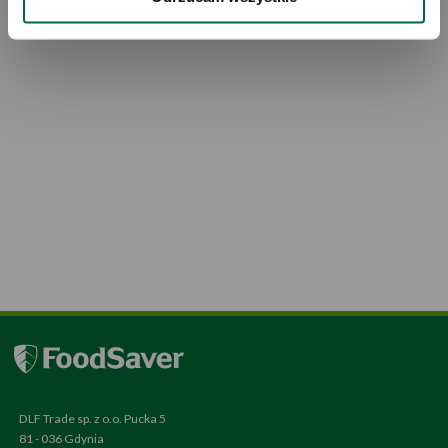
udostępniane Google LLC; więcej informacji można 
znaleźć 
tutaj
DLF Trade sp. z o.o. Pucka 5
81 - 036 Gdynia