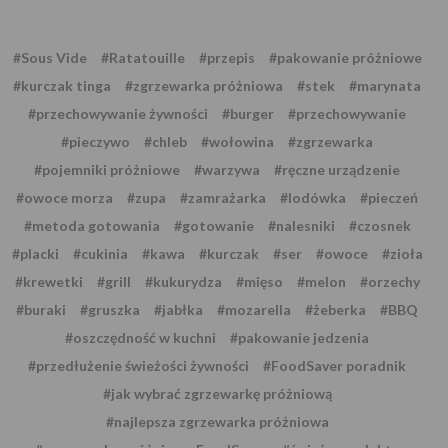
#Sous Vide
#Ratatouille
#przepis
#pakowanie próżniowe
#kurczak tinga
#zgrzewarka próżniowa
#stek
#marynata
#przechowywanie żywności
#burger
#przechowywanie
#pieczywo
#chleb
#wołowina
#zgrzewarka
#pojemniki próżniowe
#warzywa
#ręczne urządzenie
#owoce morza
#zupa
#zamrażarka
#lodówka
#pieczeń
#metoda gotowania
#gotowanie
#nalesniki
#czosnek
#placki
#cukinia
#kawa
#kurczak
#ser
#owoce
#zioła
#krewetki
#grill
#kukurydza
#mięso
#melon
#orzechy
#buraki
#gruszka
#jabłka
#mozarella
#żeberka
#BBQ
#oszczędność w kuchni
#pakowanie jedzenia
#przedłużenie świeżości żywności
#FoodSaver poradnik
#jak wybrać zgrzewarkę próżniową
#najlepsza zgrzewarka próżniowa