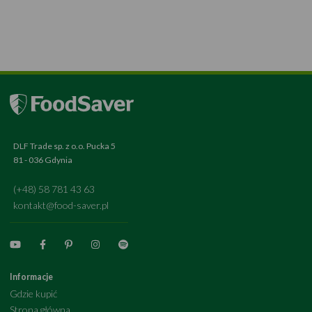
DLF Trade sp. z o.o. Pucka 5
81 - 036 Gdynia
(+48) 58 781 43 63
kontakt@food-saver.pl
Informacje
Gdzie kupić
Strona główna