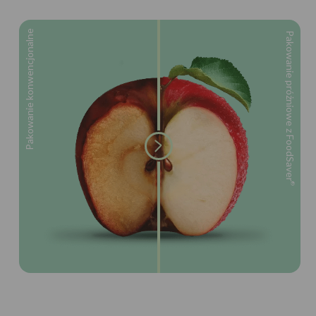
Pakowanie konwencjonalne
Pakowanie próżniowe z FoodSaver
®