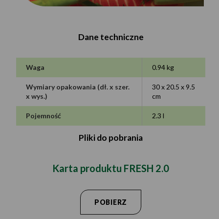
Dane techniczne
Waga
0.94 kg
Wymiary opakowania (dł. x szer.
30 x 20.5 x 9.5
x wys.)
cm
Pojemność
2.3 l
Pliki do pobrania
Karta produktu FRESH 2.0
POBIERZ