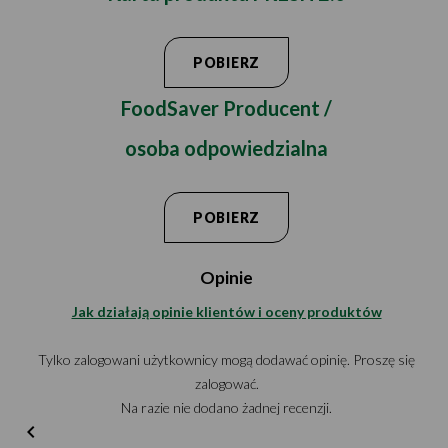
POBIERZ
FoodSaver Producent /
osoba odpowiedzialna
POBIERZ
Opinie
Jak działają opinie klientów i oceny produktów
Tylko zalogowani użytkownicy mogą dodawać opinię. Proszę się
zalogować.
Na razie nie dodano żadnej recenzji.
chevron_left