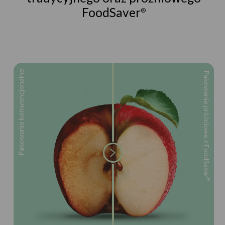
FoodSaver
®
Pakowanie konwencjonalne
Pakowanie próżniowe z FoodSaver
®