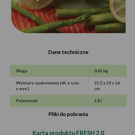
Dane techniczne
Waga
0.65 kg
Wymiary opakowania (dł. x szer.
21.5 x 13 x 16
x wys.)
cm
Pojemność
1.8 l
Pliki do pobrania
Karta produktu FRESH 2.0