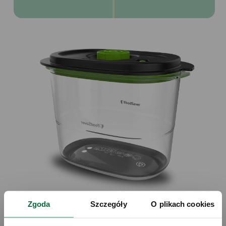
Zgoda
Szczegóły
O plikach cookies
Łatwa obsługa