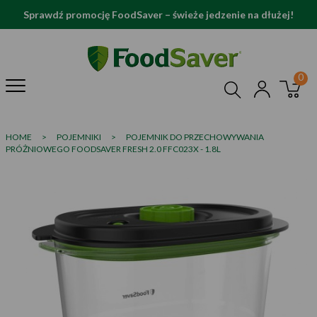
Sprawdź promocję FoodSaver – świeże jedzenie na dłużej!
HOME
>
POJEMNIKI
>
POJEMNIK DO PRZECHOWYWANIA
PRÓŻNIOWEGO FOODSAVER FRESH 2.0 FFC023X - 1.8L