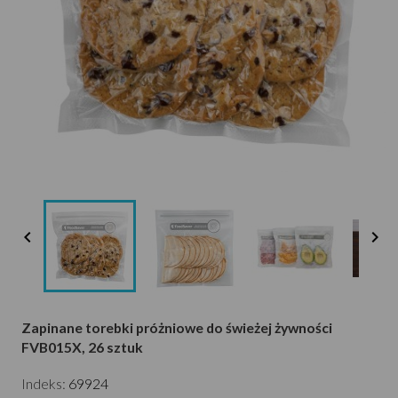


Zapinane torebki próżniowe do świeżej żywności
FVB015X, 26 sztuk
Indeks:
69924