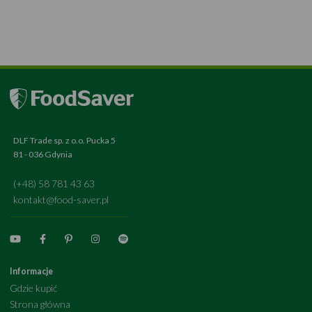
DLF Trade sp. z o.o. Pucka 5
81 - 036 Gdynia
(+48) 58 781 43 63
kontakt@food-saver.pl
Informacje
Gdzie kupić
Strona główna