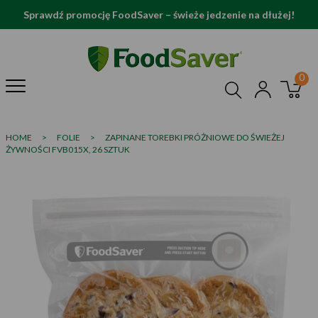
Sprawdź promocję FoodSaver – świeże jedzenie na dłużej!
HOME
>
FOLIE
>
ZAPINANE TOREBKI PRÓŻNIOWE DO ŚWIEŻEJ
ŻYWNOŚCI FVB015X, 26 SZTUK